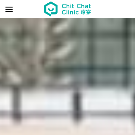
×
部落格分類
首頁
關於療寮 About
所有博客分類
最新動態 Event
活動紀錄
過往活動 Past
場地租借小百科
日本香遊 - 香道體驗
解憂桌遊堂
社區營造 Place making
解憂桌遊堂
藝文風尚 Art & Lifestyle
展覽 Exhibition
《真相追尋者》十字路口篇
場地租借 Venue
淺顯易懂的行醫筆記
新北輕騎行
療癒 & 心靈 Wellness
日本香の占卜🎐
《島工》職業醫學社區展
給香港人的國語課
部落格 Blog
Podcast - 三杯半
場地租借
實體課程 Course
文化美食夜
《邊界》概念藝術展
板橋輕運動
西多士 粵語劇場
共享空間
聯絡我們 Contact us
日本香道
療寮看電影
《休日》創作聯展
實青小學堂+
板橋運動教室
守護華江人工濕地
現場環境
登錄
/
註冊