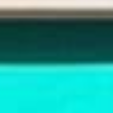
給大人的電影社
特別企劃 - 眠八月
Yoga 瑜珈
療寮．工作室開放日
價格方案
搜索
手作．時光
Boxing 拳擊
《神隱》實境遊戲
平日最新優惠
02 7755 7668
chitchatclinic@gmail.com
台港文化傾偈會
運動課花絮
遊戲主頁
《我在露台煎西多士》場刊
廣東話基礎班
調香師
馴獸師
預約