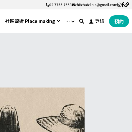
02 7755 7668
02 7755 7668
chitchatclinic@gmail.com
chitchatclinic@gmail.com
社區營造 Place making
…
登錄
預約