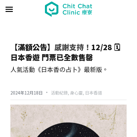
首頁
關於療寮 About
【滿額公告】
感謝支持！
12/28 🗓️ 
最新動態 Event
日本香遊 門票已全數售罄
過往活動 Past
日本香遊 - 香道體驗
人氣活動《日本香の占卜》最新版。
解憂桌遊堂
社區營造 Place making
藝文風尚 Art & Lifestyle
·
展覽 Exhibition
《真相追尋者》十字路口篇
場地租借 Venue
新北輕騎行
2024年12月18日
活動紀錄,
身心靈,
日本香道
療癒 & 心靈 Wellness
日本香の占卜🎐
《島工》職業醫學社區展
給香港人的國語課
部落格 Blog
場地租借
實體課程 Course
文化美食夜
《邊界》概念藝術展
板橋輕運動
西多士 粵語劇場
共享空間
聯絡我們 Contact us
療寮看電影
《休日》創作聯展
實青小學堂+
板橋運動教室
守護華江人工濕地
現場環境
登錄
/
註冊