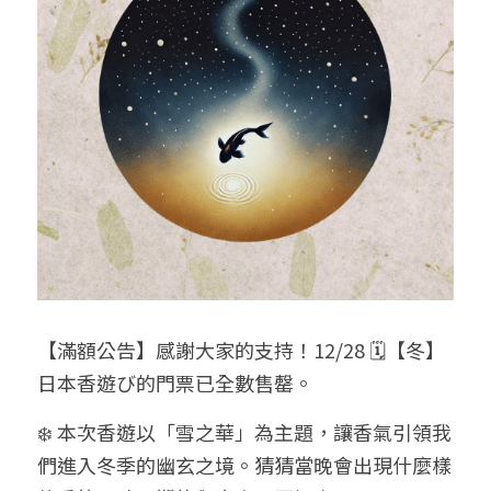
給大人的電影社
特別企劃 - 眠八月
Yoga 瑜珈
療寮．工作室開放日
價格方案
搜索
手作．時光
Boxing 拳擊
《神隱》實境遊戲
平日最新優惠
02 7755 7668
chitchatclinic@gmail.com
台港文化傾偈會
運動課花絮
遊戲主頁
《我在露台煎西多士》場刊
廣東話基礎班
調香師
馴獸師
預約
【滿額公告】感謝大家的支持！12/28 🗓️【冬】
日本香遊び的門票已全數售罄。
❄️ 本次香遊以「雪之華」為主題，讓香氣引領我
們進入冬季的幽玄之境。猜猜當晚會出現什麼樣