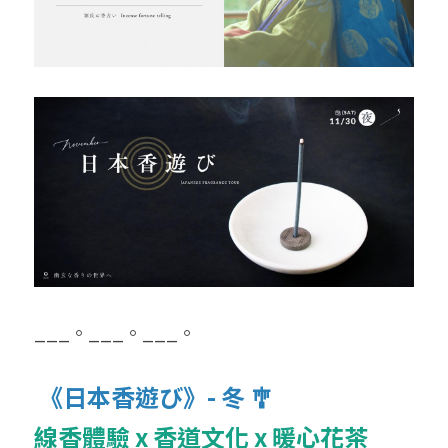
___。___。___。
 《日本香遊び》- 冬 🎐
線香體驗 x 香道文化 x 暖心花茶