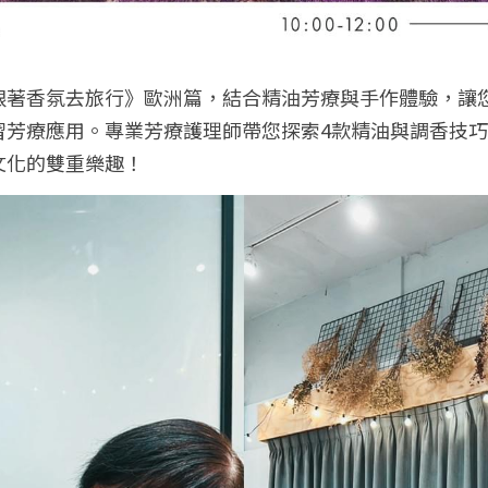
跟著香氛去旅行》歐洲篇，結合精油芳療與手作體驗，讓
習芳療應用。專業芳療護理師帶您探索4款精油與調香技
文化的雙重樂趣！