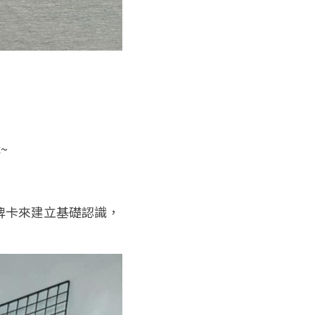
~
牌卡來建立基礎認識，