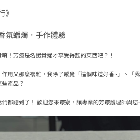
行》
香氛蠟燭．手作體驗
貴唷！芳療是名媛貴婦才享受得起的東西吧？！ 
作用又那麼複雜，我除了感覺「這個味道好香~」、「我喜
這些產品？
我們都聽到了！ 歡迎您來療寮，讓專業的芳療護理師與您