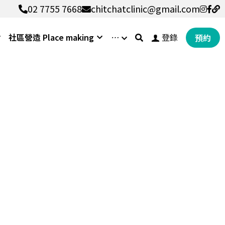
02 7755 7668
02 7755 7668
chitchatclinic@gmail.com
chitchatclinic@gmail.com
社區營造 Place making
…
登錄
預約