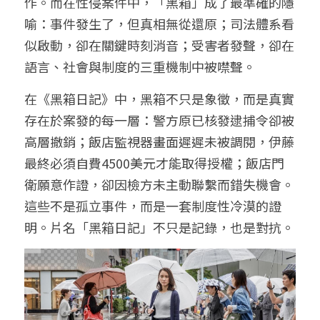
作。而在性侵案件中，「黑箱」成了最準確的隱
喻：事件發生了，但真相無從還原；司法體系看
似啟動，卻在關鍵時刻消音；受害者發聲，卻在
語言、社會與制度的三重機制中被噤聲。
在《黑箱日記》中，黑箱不只是象徵，而是真實
存在於案發的每一層：警方原已核發逮捕令卻被
高層撤銷；飯店監視器畫面遲遲未被調閱，伊藤
最終必須自費4500美元才能取得授權；飯店門
衛願意作證，卻因檢方未主動聯繫而錯失機會。
這些不是孤立事件，而是一套制度性冷漠的證
明。片名「黑箱日記」不只是記錄，也是對抗。