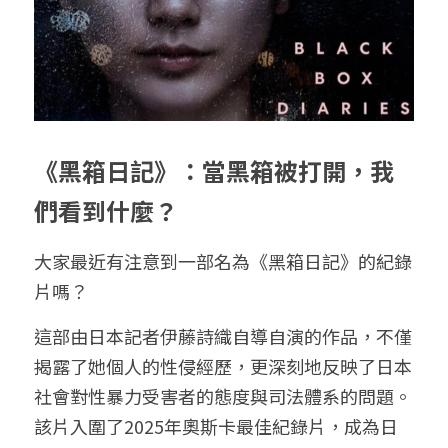
給大人的電影社
特別企劃 - 眠八月
Yoga 瑜珈
療寮．工作室開放日
價格方案
搜索
手作．時光
Boxing 拳擊
《神隱》實境遊戲
平日最新優惠
02 7755 7668
chitchatclinic@gmail.com
台港文化傾偈會
運動課花絮
遊戲主頁
《黑箱日記》：當黑箱被打開，我
《我在露台煎西多士》場刊
廣東話基礎班
調香師
們看到什麼？
馴獸師
預約
大家最近有注意到一部名為《黑箱日記》的紀錄
片嗎？
這部由日本記者伊藤詩織自導自演的作品，不僅
揭露了她個人的性侵經歷，更深刻地反映了日本
社會對性暴力受害者的態度與司法體系的問題。
該片入圍了2025年奧斯卡最佳紀錄片，成為日