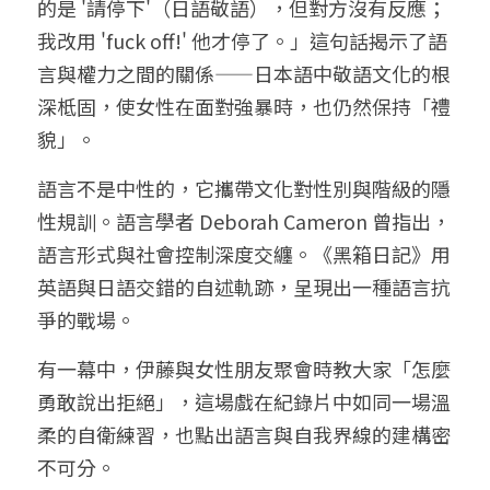
的是 '請停下'（日語敬語），但對方沒有反應；
我改用 'fuck off!' 他才停了。」這句話揭示了語
言與權力之間的關係——日本語中敬語文化的根
深柢固，使女性在面對強暴時，也仍然保持「禮
貌」。
語言不是中性的，它攜帶文化對性別與階級的隱
性規訓。語言學者 Deborah Cameron 曾指出，
語言形式與社會控制深度交纏。《黑箱日記》用
英語與日語交錯的自述軌跡，呈現出一種語言抗
爭的戰場。
有一幕中，伊藤與女性朋友聚會時教大家「怎麼
勇敢說出拒絕」，這場戲在紀錄片中如同一場溫
柔的自衛練習，也點出語言與自我界線的建構密
不可分。