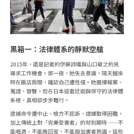
黑箱一：法律體系的靜默空艙
2015年，還是記者的伊藤詩織與山口敬之約見
尋求工作機會。那一夜，她失去意識，隔天醒來
時在飯店房間，確認自己遭性侵。她選擇報案、
蒐證、發聲，但在日本這套迂迴與保守的法律體
系裡，真相卻步步難行。
逮捕命令遭中止、檢方不起訴、證據取得困難，
加上傳統上對「完美受害者」的苛刻期待——不
能喝酒、不能晚回家、不能與加害者熟識。這些