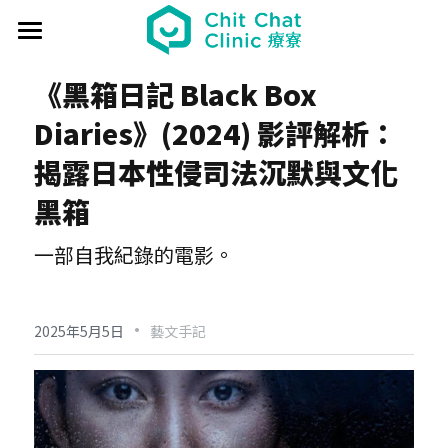
首頁
《黑箱日記 Black Box 
關於療寮 About
Diaries》(2024) 影評解析：
最新動態 Event
揭露日本性侵司法沉默與文化
黑箱
過往活動 Past
日本香遊 - 香道體驗
一部自我紀錄的電影。
解憂桌遊堂
社區營造 Place making
藝文風尚 Art & Lifestyle
展覽 Exhibition
《真相追尋者》十字路口篇
場地租借 Venue
新北輕騎行
·
2025年5月5日
藝文手記
療癒 & 心靈 Wellness
日本香の占卜🎐
《島工》職業醫學社區展
給香港人的國語課
部落格 Blog
場地租借
實體課程 Course
文化美食夜
《邊界》概念藝術展
板橋輕運動
西多士 粵語劇場
共享空間
聯絡我們 Contact us
療寮看電影
《休日》創作聯展
實青小學堂+
板橋運動教室
守護華江人工濕地
現場環境
登錄
/
註冊