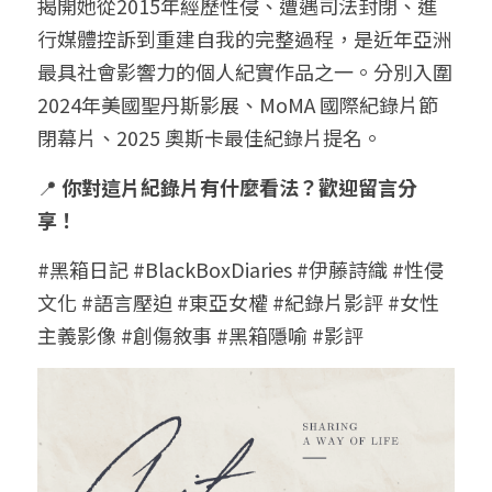
揭開她從2015年經歷性侵、遭遇司法封閉、進
行媒體控訴到重建自我的完整過程，是近年亞洲
最具社會影響力的個人紀實作品之一。分別入圍
2024年美國聖丹斯影展、MoMA 國際紀錄片節
閉幕片、2025 奧斯卡最佳紀錄片提名。
📍 
你對這片紀錄片有什麼看法？歡迎留言分
享！
#黑箱日記 #BlackBoxDiaries #伊藤詩織 #性侵
文化 #語言壓迫 #東亞女權 #紀錄片影評 #女性
主義影像 #創傷敘事 #黑箱隱喻 #影評