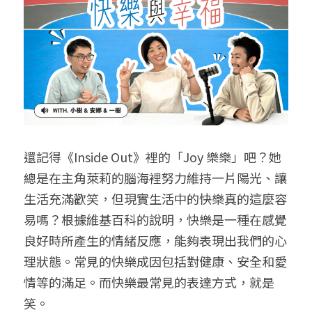
給大人的電影社
特別企劃 - 眠八月
Yoga 瑜珈
療寮．工作室開放日
價格方案
搜索
手作．時光
Boxing 拳擊
《神隱》實境遊戲
平日最新優惠
02 7755 7668
chitchatclinic@gmail.com
台港文化傾偈會
運動課花絮
遊戲主頁
《我在露台煎西多士》場刊
廣東話基礎班
調香師
馴獸師
還記得《Inside Out》裡的「Joy 樂樂」吧？她
預約
總是在主角萊莉的腦海裡努力維持一片陽光、讓
生活充滿歡笑，但現實生活中的快樂真的這麼容
易嗎？根據維基百科的說明，快樂是一種在感覺
良好時所產生的情緒反應，能夠表現出我們的心
理狀態。常見的快樂成因包括對健康、安全和愛
情等的滿足。而快樂最常見的表達方式，就是
笑。