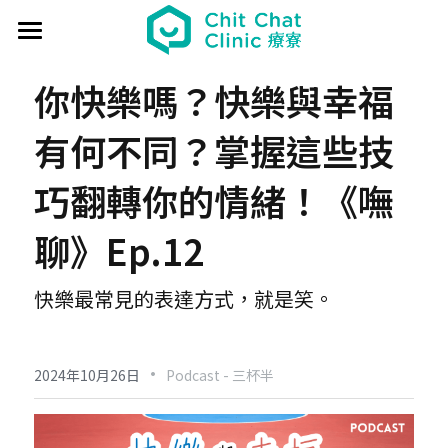
首頁
你快樂嗎？快樂與幸福
關於療寮 About
有何不同？掌握這些技
最新動態 Event
巧翻轉你的情緒！《嘸
過往活動 Past
日本香遊 - 香道體驗
聊》Ep.12
解憂桌遊堂
社區營造 Place making
藝文風尚 Art & Lifestyle
快樂最常見的表達方式，就是笑。
展覽 Exhibition
《真相追尋者》十字路口篇
場地租借 Venue
新北輕騎行
療癒 & 心靈 Wellness
日本香の占卜🎐
《島工》職業醫學社區展
給香港人的國語課
部落格 Blog
場地租借
·
2024年10月26日
Podcast - 三杯半
實體課程 Course
文化美食夜
《邊界》概念藝術展
板橋輕運動
西多士 粵語劇場
共享空間
聯絡我們 Contact us
療寮看電影
《休日》創作聯展
實青小學堂+
板橋運動教室
守護華江人工濕地
現場環境
登錄
/
註冊