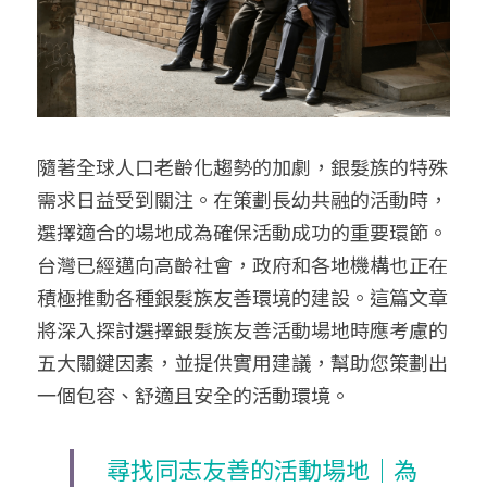
給大人的電影社
特別企劃 - 眠八月
Yoga 瑜珈
療寮．工作室開放日
價格方案
搜索
手作．時光
Boxing 拳擊
《神隱》實境遊戲
平日最新優惠
02 7755 7668
chitchatclinic@gmail.com
台港文化傾偈會
運動課花絮
遊戲主頁
隨著全球人口老齡化趨勢的加劇，銀髮族的特殊
《我在露台煎西多士》場刊
廣東話基礎班
調香師
需求日益受到關注。在策劃長幼共融的活動時，
選擇適合的場地成為確保活動成功的重要環節。
馴獸師
預約
台灣已經邁向高齡社會，政府和各地機構也正在
積極推動各種銀髮族友善環境的建設。這篇文章
將深入探討選擇銀髮族友善活動場地時應考慮的
五大關鍵因素，並提供實用建議，幫助您策劃出
一個包容、舒適且安全的活動環境。
尋找同志友善的活動場地｜為