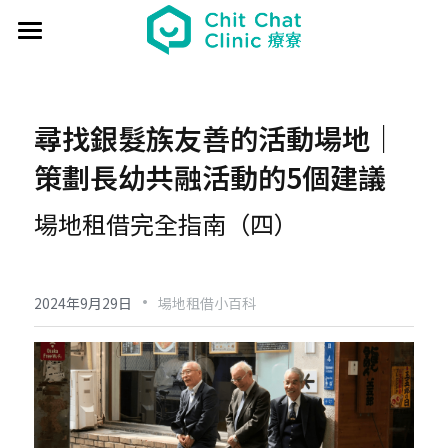
首頁
關於療寮 About
尋找銀髮族友善的活動場地｜
最新動態 Event
策劃長幼共融活動的5個建議
過往活動 Past
日本香遊 - 香道體驗
場地租借完全指南（四）
解憂桌遊堂
社區營造 Place making
藝文風尚 Art & Lifestyle
·
展覽 Exhibition
《真相追尋者》十字路口篇
場地租借 Venue
新北輕騎行
2024年9月29日
場地租借小百科
療癒 & 心靈 Wellness
日本香の占卜🎐
《島工》職業醫學社區展
給香港人的國語課
部落格 Blog
場地租借
實體課程 Course
文化美食夜
《邊界》概念藝術展
板橋輕運動
西多士 粵語劇場
共享空間
聯絡我們 Contact us
療寮看電影
《休日》創作聯展
實青小學堂+
板橋運動教室
守護華江人工濕地
現場環境
登錄
/
註冊