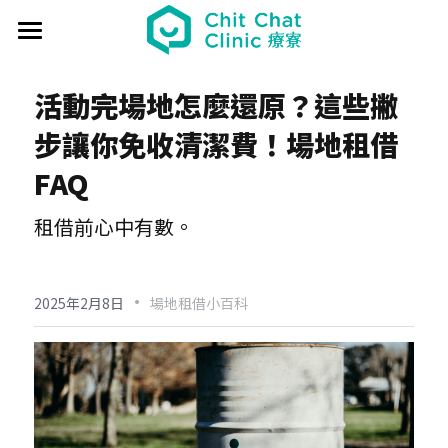
首頁
活動完場地怎麼還原？這些撇
關於療寮 About
步讓你免收清潔費！場地租借
最新動態 Event
FAQ
過往活動 Past
日本香遊 - 香道體驗
租借前心中有數。
解憂桌遊堂
社區營造 Place making
藝文風尚 Art & Lifestyle
·
展覽 Exhibition
《真相追尋者》十字路口篇
場地租借 Venue
新北輕騎行
2025年2月8日
場地租借小百科
療癒 & 心靈 Wellness
日本香の占卜🎐
《島工》職業醫學社區展
給香港人的國語課
部落格 Blog
場地租借
實體課程 Course
文化美食夜
《邊界》概念藝術展
板橋輕運動
西多士 粵語劇場
共享空間
聯絡我們 Contact us
療寮看電影
《休日》創作聯展
實青小學堂+
板橋運動教室
守護華江人工濕地
現場環境
登錄
/
註冊