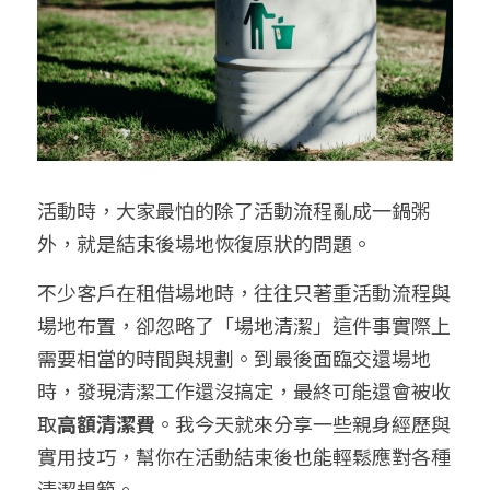
給大人的電影社
特別企劃 - 眠八月
Yoga 瑜珈
療寮．工作室開放日
價格方案
搜索
手作．時光
Boxing 拳擊
《神隱》實境遊戲
平日最新優惠
02 7755 7668
chitchatclinic@gmail.com
台港文化傾偈會
運動課花絮
遊戲主頁
《我在露台煎西多士》場刊
廣東話基礎班
調香師
活動時，大家最怕的除了活動流程亂成一鍋粥
外，就是結束後場地恢復原狀的問題。
馴獸師
預約
不少客戶在租借場地時，往往只著重活動流程與
場地布置，卻忽略了「場地清潔」這件事實際上
需要相當的時間與規劃。到最後面臨交還場地
時，發現清潔工作還沒搞定，最終可能還會被收
取
高額清潔費
。我今天就來分享一些親身經歷與
實用技巧，幫你在活動結束後也能輕鬆應對各種
清潔規範。