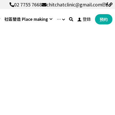
02 7755 7668
02 7755 7668
chitchatclinic@gmail.com
chitchatclinic@gmail.com
社區營造 Place making
…
登錄
預約