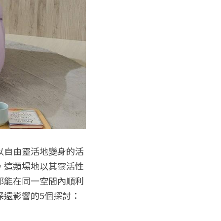
以自由靈活地變身的活
。這類場地以其靈活性
都能在同一空間內順利
深遠影響的5個探討：