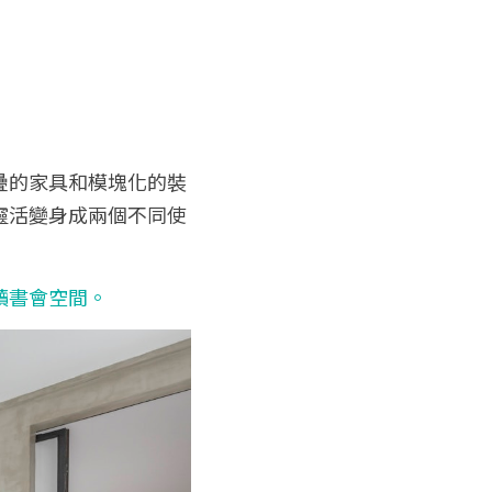
疊的家具和模塊化的裝
靈活變身成兩個不同使
讀書會空間。