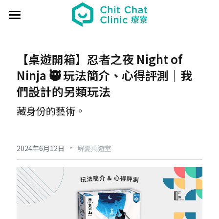
首頁
關於療寮 About
【桌遊開箱】忍者之夜 Night of 
Ninja 🥷 玩法簡介、心得評測｜我
最新動態 Event
們設計的另類玩法
過往活動 Past
日本香遊 - 香道體驗
藏身份的藝術。
解憂桌遊堂
社區營造 Place making
藝文風尚 Art & Lifestyle
·
展覽 Exhibition
《真相追尋者》十字路口篇
場地租借 Venue
新北輕騎行
2024年6月12日
解憂桌遊堂
療癒 & 心靈 Wellness
日本香の占卜🎐
《島工》職業醫學社區展
給香港人的國語課
部落格 Blog
場地租借
實體課程 Course
文化美食夜
《邊界》概念藝術展
板橋輕運動
西多士 粵語劇場
共享空間
聯絡我們 Contact us
療寮看電影
《休日》創作聯展
實青小學堂+
板橋運動教室
守護華江人工濕地
現場環境
登錄
/
註冊