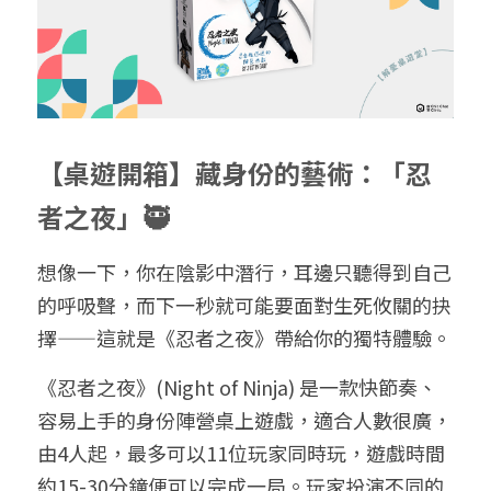
給大人的電影社
特別企劃 - 眠八月
Yoga 瑜珈
療寮．工作室開放日
價格方案
搜索
手作．時光
Boxing 拳擊
《神隱》實境遊戲
平日最新優惠
02 7755 7668
chitchatclinic@gmail.com
台港文化傾偈會
運動課花絮
遊戲主頁
【桌遊開箱】藏身份的藝術：「忍
《我在露台煎西多士》場刊
廣東話基礎班
調香師
者之夜」🥷
馴獸師
預約
想像一下，你在陰影中潛行，耳邊只聽得到自己
的呼吸聲，而下一秒就可能要面對生死攸關的抉
擇——這就是《忍者之夜》帶給你的獨特體驗。
《忍者之夜》(Night of Ninja) 是一款快節奏、
容易上手的身份陣營桌上遊戲，適合人數很廣，
由4人起，最多可以11位玩家同時玩，遊戲時間
約15-30分鐘便可以完成一局。玩家扮演不同的