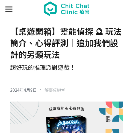
首頁
【桌遊開箱】靈能偵探 🔮 玩法
關於療寮 About
簡介、心得評測｜追加我們設
最新動態 Event
計的另類玩法
過往活動 Past
日本香遊 - 香道體驗
超好玩
的
推理派對遊戲！
解憂桌遊堂
社區營造 Place making
藝文風尚 Art & Lifestyle
·
展覽 Exhibition
《真相追尋者》十字路口篇
場地租借 Venue
新北輕騎行
2024年4月9日
解憂桌遊堂
療癒 & 心靈 Wellness
日本香の占卜🎐
《島工》職業醫學社區展
給香港人的國語課
部落格 Blog
場地租借
實體課程 Course
文化美食夜
《邊界》概念藝術展
板橋輕運動
西多士 粵語劇場
共享空間
聯絡我們 Contact us
療寮看電影
《休日》創作聯展
實青小學堂+
板橋運動教室
守護華江人工濕地
現場環境
登錄
/
註冊