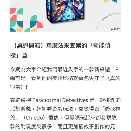
給大人的電影社
特別企劃 - 眠八月
Yoga 瑜珈
療寮．工作室開放日
價格方案
搜索
手作．時光
Boxing 拳擊
《神隱》實境遊戲
平日最新優惠
02 7755 7668
chitchatclinic@gmail.com
台港文化傾偈會
運動課花絮
遊戲主頁
【桌遊開箱】用魔法來查案的「靈能偵
《我在露台煎西多士》場刊
廣東話基礎班
調香師
探」🔮
馴獸師
今期為大家介紹我們最近入手的一款新桌遊，P
預約
編可是一看到他的美術風格就荷包失守了（真的
很美）❗️
靈能偵探 
Paranormal Detectives 
是一款推理的
派對遊戲，起初看遊戲玩法，會覺得跟「妙探尋
兇」（Cluedo）很像，但實際玩起來卻發現這
款的耐玩度高很多，而且更加插故事創作的元