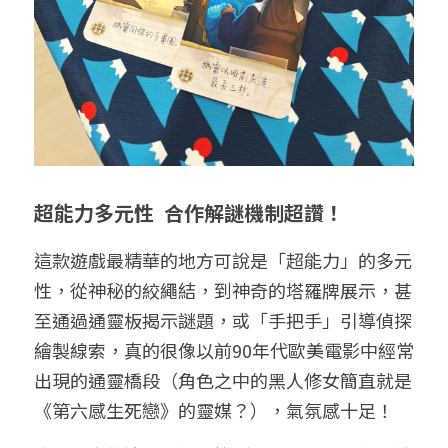
超能力多元性  合作解謎機制超讚！
這款遊戲最精華的地方可說是「超能力」的多元
性，從神秘的絞繩結，到神奇的塔羅牌展示，甚
至通過通靈板揭示謎題，或「手把手」引導偵探
繪製線索，真的很像以前90年代歐美電影中經常
出現的通靈橋段（角色之中的黑人修女簡直就是
《第六感生死戀》的靈媒？），氣氛感十足！