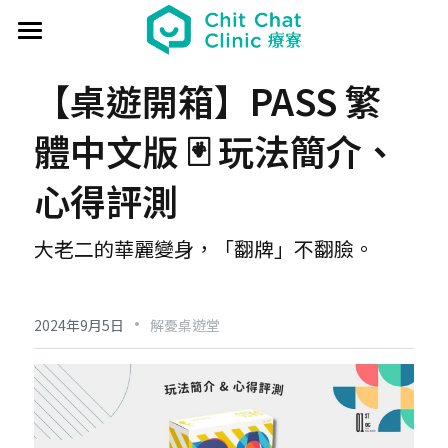
首頁
【桌遊開箱】PASS 繁
關於療寮 About
體中文版 🃏 玩法簡介、
最新動態 Event
心得評測
過往活動 Past
日本香遊 - 香道體驗
大老二的華麗變身，「翻牌」不翻臉。
解憂桌遊堂
社區營造 Place making
藝文風尚 Art & Lifestyle
展覽 Exhibition
《真相追尋者》十字路口篇
場地租借 Venue
新北輕騎行
·
2024年9月5日
解憂桌遊堂
療癒 & 心靈 Wellness
日本香の占卜🎐
《島工》職業醫學社區展
給香港人的國語課
部落格 Blog
場地租借
實體課程 Course
文化美食夜
《邊界》概念藝術展
板橋輕運動
西多士 粵語劇場
共享空間
聯絡我們 Contact us
療寮看電影
《休日》創作聯展
實青小學堂+
板橋運動教室
守護華江人工濕地
現場環境
登錄
/
註冊