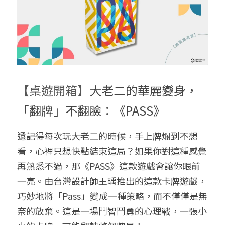
給大人的電影社
特別企劃 - 眠八月
Yoga 瑜珈
療寮．工作室開放日
價格方案
搜索
手作．時光
Boxing 拳擊
《神隱》實境遊戲
平日最新優惠
02 7755 7668
chitchatclinic@gmail.com
台港文化傾偈會
運動課花絮
遊戲主頁
【桌遊開箱】
大老二的華麗變身，
《我在露台煎西多士》場刊
廣東話基礎班
調香師
「翻牌」不翻臉
：
《PASS》
馴獸師
預約
還記得每次玩大老二的時候，手上牌爛到不想
看，心裡只想快點結束這局？如果你對這種感覺
再熟悉不過，那《PASS》這款遊戲會讓你眼前
一亮。由台灣設計師王瑀推出的這款卡牌遊戲，
巧妙地將「Pass」變成一種策略，而不僅僅是無
奈的放棄。這是一場鬥智鬥勇的心理戰，一張小