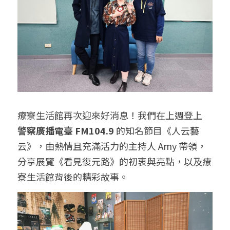
給大人的電影社
特別企劃 - 眠八月
Yoga 瑜珈
療寮．工作室開放日
價格方案
搜索
手作．時光
Boxing 拳擊
《神隱》實境遊戲
平日最新優惠
02 7755 7668
chitchatclinic@gmail.com
台港文化傾偈會
運動課花絮
遊戲主頁
《我在露台煎西多士》場刊
廣東話基礎班
調香師
馴獸師
療寮生活館再次迎來好消息！我們在上週登上 
預約
警察廣播電臺 FM104.9
 的知名節目《人云藝
云》，由熱情且充滿活力的主持人 Amy 帶領，
分享展覽《看見復元路》的初衷與亮點，以及療
寮生活館背後的精彩故事。