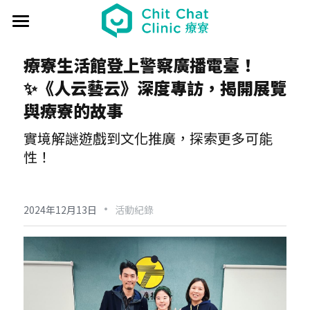
首頁
療寮生活館登上警察廣播電臺！
關於療寮 About
✨《人云藝云》深度專訪，揭開展覽
與療寮的故事
最新動態 Event
實境解謎遊戲到文化推廣，探索更多可能
過往活動 Past
日本香遊 - 香道體驗
性！
解憂桌遊堂
社區營造 Place making
藝文風尚 Art & Lifestyle
·
展覽 Exhibition
《真相追尋者》十字路口篇
場地租借 Venue
新北輕騎行
2024年12月13日
活動紀錄
療癒 & 心靈 Wellness
日本香の占卜🎐
《島工》職業醫學社區展
給香港人的國語課
部落格 Blog
場地租借
實體課程 Course
文化美食夜
《邊界》概念藝術展
板橋輕運動
西多士 粵語劇場
共享空間
聯絡我們 Contact us
療寮看電影
《休日》創作聯展
實青小學堂+
板橋運動教室
守護華江人工濕地
現場環境
登錄
/
註冊