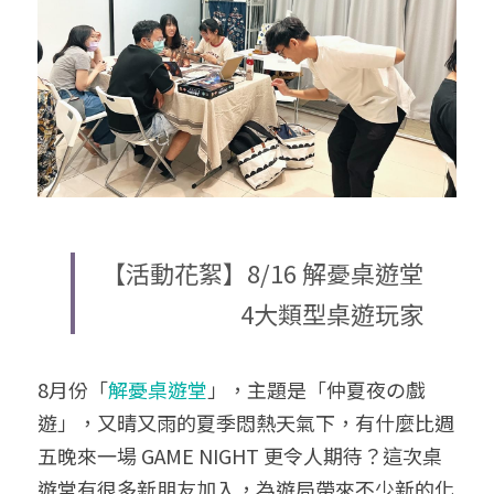
給大人的電影社
特別企劃 - 眠八月
Yoga 瑜珈
療寮．工作室開放日
價格方案
搜索
手作．時光
Boxing 拳擊
《神隱》實境遊戲
平日最新優惠
02 7755 7668
chitchatclinic@gmail.com
台港文化傾偈會
運動課花絮
遊戲主頁
《我在露台煎西多士》場刊
廣東話基礎班
調香師
馴獸師
預約
【活動花絮】8/16 解憂桌遊堂
4大類型桌遊玩家
8月份「
解憂桌遊堂
」，主題是「仲夏夜の戲
遊」，又晴又雨的夏季悶熱天氣下，有什麼比週
五晚來一場 GAME NIGHT 更令人期待？這次桌
遊堂有很多新朋友加入，為遊局帶來不少新的化