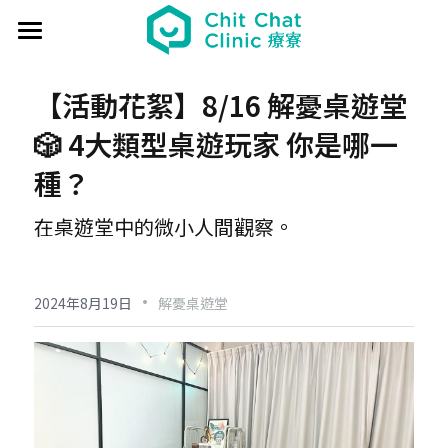
首頁
【活動花絮】8/16 解憂桌遊堂 
關於療寮 About
🎲 4大類型桌遊玩家 你是哪一
最新動態 Event
種？
過往活動 Past
日本香遊 - 香道體驗
在桌遊堂中的微小人間觀察。
解憂桌遊堂
社區營造 Place making
藝文風尚 Art & Lifestyle
·
展覽 Exhibition
《真相追尋者》十字路口篇
場地租借 Venue
新北輕騎行
2024年8月19日
解憂桌遊堂
療癒 & 心靈 Wellness
日本香の占卜🎐
《島工》職業醫學社區展
給香港人的國語課
部落格 Blog
場地租借
實體課程 Course
文化美食夜
《邊界》概念藝術展
板橋輕運動
西多士 粵語劇場
共享空間
聯絡我們 Contact us
療寮看電影
《休日》創作聯展
實青小學堂+
板橋運動教室
守護華江人工濕地
現場環境
登錄
/
註冊