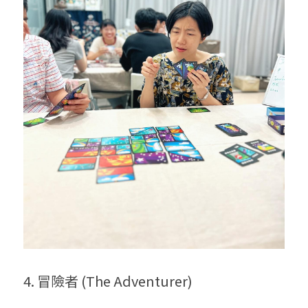
4. 冒險
者
 (The Adventurer)