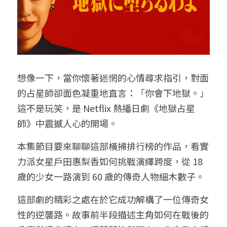
給大人的電影社
特別企劃 - 眠八月
Yoga 瑜珈
療寮．工作室開放日
價格方案
搜索
手作．時光
Boxing 拳擊
《神隱》實境遊戲
平日最新優惠
02 7755 7668
chitchatclinic@gmail.com
台港文化傾偈會
運動課花絮
遊戲主頁
想像一下，當你懷著迷惘的心情尋求指引，對面
《我在露台煎西多士》場刊
廣東話基礎班
調香師
的占星師卻面色凝重地直言：「你會下地獄。」
這不是玩笑，是 Netflix 熱播日劇《地獄占星
馴獸師
預約
師》中震撼人心的開場。
本集節目要來聊聊這部橫掃排行榜的作品，看實
力派女星戶田惠梨香如何挑戰演繹跨度，從 18 
歲的少女一路演到 60 歲的傳奇人物細木數子。
這部劇的精彩之處在於它成功解構了一位傳奇女
性的逆襲路。故事前半段描述主角如何在戰後的