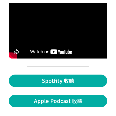
Spotfity 收聽
Apple Podcast 收聽