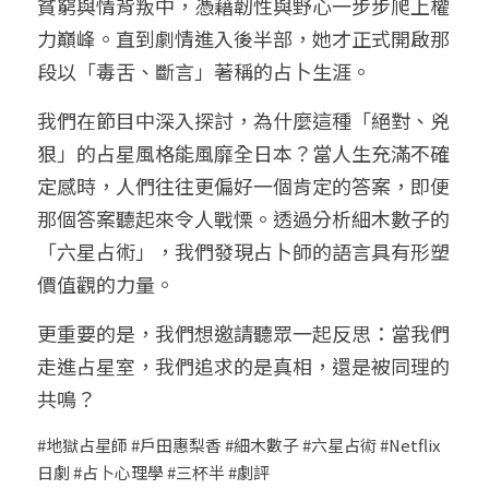
貧窮與情背叛中，憑藉韌性與野心一步步爬上權
力巔峰。直到劇情進入後半部，她才正式開啟那
段以「毒舌、斷言」著稱的占卜生涯。
我們在節目中深入探討，為什麼這種「絕對、兇
狠」的占星風格能風靡全日本？當人生充滿不確
定感時，人們往往更偏好一個肯定的答案，即便
那個答案聽起來令人戰慄。透過分析細木數子的
「六星占術」，我們發現占卜師的語言具有形塑
價值觀的力量。
更重要的是，我們想邀請聽眾一起反思：當我們
走進占星室，我們追求的是真相，還是被同理的
共鳴？
#地獄占星師 #戶田惠梨香 #細木數子 #六星占術 #Netflix
日劇 #占卜心理學 #三杯半 #劇評