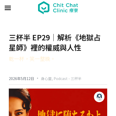
首頁
關於療寮 About
三杯半 EP29｜解析《地獄占
最新動態 Event
星師》裡的權威與人性
過往活動 Past
日本香遊 - 香道體驗
乾一杯，笑一整晚。
解憂桌遊堂
社區營造 Place making
藝文風尚 Art & Lifestyle
·
展覽 Exhibition
《真相追尋者》十字路口篇
場地租借 Venue
新北輕騎行
2026年5月12日
身心靈,
Podcast - 三杯半
療癒 & 心靈 Wellness
日本香の占卜🎐
《島工》職業醫學社區展
給香港人的國語課
部落格 Blog
場地租借
實體課程 Course
文化美食夜
《邊界》概念藝術展
板橋輕運動
西多士 粵語劇場
共享空間
聯絡我們 Contact us
療寮看電影
《休日》創作聯展
實青小學堂+
板橋運動教室
守護華江人工濕地
現場環境
登錄
/
註冊