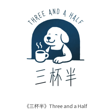
《三杯半》Three and a Half