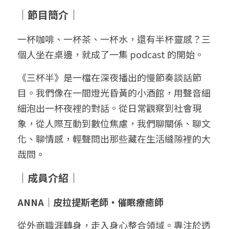
｜節目簡介｜
一杯咖啡、一杯茶、一杯水，還有半杯靈感？三
個人坐在桌邊，就成了一集 podcast 的開始。
《三杯半》是一檔在深夜播出的慢節奏談話節
目。我們像在一間燈光昏黃的小酒館，用聲音細
細泡出一杯夜裡的對話。從日常觀察到社會現
象，從人際互動到數位焦慮，我們聊關係、聊文
化、聊情感，輕聲問出那些藏在生活縫隙裡的大
哉問。
｜成員介紹｜
ANNA｜皮拉提斯老師・催眠療癒師
從外商職涯轉身，走入身心整合領域。專注於透