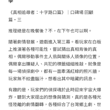
學
《真相追尋者：十字路口篇》｜口碑場 回顧
篇・三
推理總是在晚餐後？不，在下午也可以啊。
隨著劇情發展，遊戲進入第三幕。看玩家在白板
上推演著各種可能性，嘗試猜出真相背後的真
相。偶爾移動事件主人翁與關係人頭像的位置，
偶爾拿出嫌疑人、共犯的標籤細細推敲，就像是
每一場偵探劇中，都有一面牽滿紅線的照片牆，
玩家無不絞盡腦汁，想看出其中暗藏的訊息。
有趣的是，玩家們的偵探魂於此時迎來宇宙大爆
炸，聽到大家提出的想像與猜測，真的是各種光
怪陸離的劇情翻轉，各種綜合了台灣鄉土劇、世