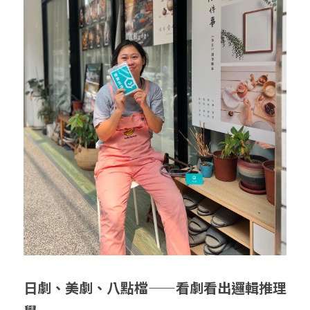
給大人的電影社
特別企劃 - 眠八月
Yoga 瑜珈
療寮．工作室開放日
價格方案
搜索
手作．時光
Boxing 拳擊
《神隱》實境遊戲
平日最新優惠
02 7755 7668
chitchatclinic@gmail.com
台港文化傾偈會
運動課花絮
遊戲主頁
《我在露台煎西多士》場刊
廣東話基礎班
調香師
馴獸師
預約
日劇、美劇、八點檔——看劇看出邏輯推理