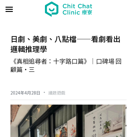
首頁
關於療寮 About
日劇、美劇、八點檔——看劇看出
邏輯推理學
最新動態 Event
《真相追尋者：十字路口篇》｜口碑場 回
過往活動 Past
日本香遊 - 香道體驗
顧篇・三
解憂桌遊堂
社區營造 Place making
藝文風尚 Art & Lifestyle
·
展覽 Exhibition
《真相追尋者》十字路口篇
場地租借 Venue
新北輕騎行
2024年4月28日
議題遊戲
療癒 & 心靈 Wellness
日本香の占卜🎐
《島工》職業醫學社區展
給香港人的國語課
部落格 Blog
場地租借
實體課程 Course
文化美食夜
《邊界》概念藝術展
板橋輕運動
西多士 粵語劇場
共享空間
聯絡我們 Contact us
療寮看電影
《休日》創作聯展
實青小學堂+
板橋運動教室
守護華江人工濕地
現場環境
登錄
/
註冊