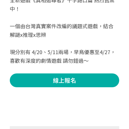
全新遊戲《真相追尋者》十字路口篇 熱烈售票
中！
一個由台灣真實案件改編的議題式遊戲，結合 
解謎x推理x思辨
現分別有 4/20、5/11兩場，早鳥優惠至4/27，
喜歡有深度的劇情遊戲 請勿錯過～
線上報名