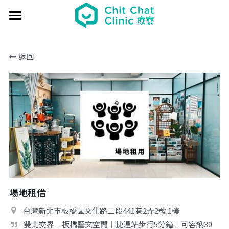
×
部落格分類
首頁
返回
關於療寮 About
所有博客分類
最新動態 Event
活動紀錄
過往活動 Past
場地租借小百科
日本香遊 - 香道體驗
解憂桌遊堂
社區營造 Place making
解憂桌遊堂
藝文風尚 Art & Lifestyle
展覽 Exhibition
《真相追尋者》十字路口篇
場地租借 Venue
淺顯易懂的行醫筆記
新北輕騎行
療癒 & 心靈 Wellness
日本香の占卜🎐
《島工》職業醫學社區展
給香港人的國語課
部落格 Blog
Podcast - 三杯半
場地租借
場地租借
實體課程 Course
文化美食夜
《邊界》概念藝術展
板橋輕運動
西多士 粵語劇場
共享空間
聯絡我們 Contact us
日本香道
台灣新北市板橋區文化路二段441巷2弄2號 1樓
療寮看電影
《休日》創作聯展
實青小學堂+
板橋運動教室
守護華江人工濕地
雙北交界｜板橋藝文空間｜捷運站步行5分鐘｜可容納30
現場環境
登錄
/
註冊