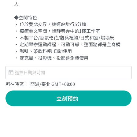
人

給大人的電影社
特別企劃 - 眠八月
Yoga 瑜珈
療寮．工作室開放日
價格方案
搜索
◆空間特色

• 位於雙北交界，捷運站步行5分鐘

手作．時光
Boxing 拳擊
《神隱》實境遊戲
平日最新優惠
02 7755 7668
• 療癒藝文空間，恬靜巷弄中的1樓工作室

chitchatclinic@gmail.com
• 木製平台/香氛乾花/觀葉植物/日式和室/塌塌米

台港文化傾偈會
運動課花絮
遊戲主頁
• 定期舉辦運動課程，可動可靜，整面牆都是全身鏡

• 咖啡、茶飲料吧  自助使用

《我在露台煎西多士》場刊
廣東話基礎班
調香師
• 麥克風、投影機、投影幕免費使用
馴獸師
預約
所在時區：
亞洲/臺北 GMT+08:00
立刻預約