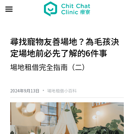
首頁
關於療寮 About
尋找寵物友善場地？為毛孩決
最新動態 Event
定場地前必先了解的6件事
過往活動 Past
日本香遊 - 香道體驗
場地租借完全指南（二）
解憂桌遊堂
社區營造 Place making
藝文風尚 Art & Lifestyle
·
展覽 Exhibition
《真相追尋者》十字路口篇
場地租借 Venue
新北輕騎行
2024年9月13日
場地租借小百科
療癒 & 心靈 Wellness
日本香の占卜🎐
《島工》職業醫學社區展
給香港人的國語課
部落格 Blog
場地租借
實體課程 Course
文化美食夜
《邊界》概念藝術展
板橋輕運動
西多士 粵語劇場
共享空間
聯絡我們 Contact us
療寮看電影
《休日》創作聯展
實青小學堂+
板橋運動教室
守護華江人工濕地
現場環境
登錄
/
註冊