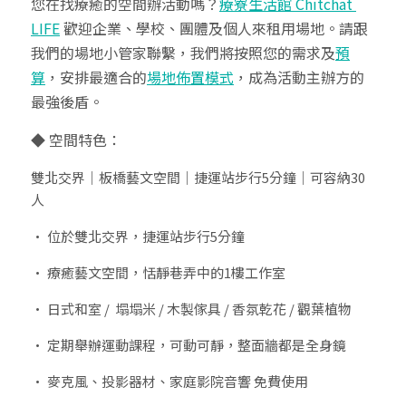
您在找療癒的空間辦活動嗎？
療寮生活館 Chitchat 
LIFE
 歡迎企業、學校、團體及個人來租用場地。請跟
我們的場地小管家聯繫，我們將按照您的需求及
預
算
，安排最適合的
場地佈置模式
，成為活動主辦方的
最強後盾。
◆ 空間特色：
雙北交界｜板橋藝文空間｜捷運站步行5分鐘｜可容納30
人
• 位於雙北交界，捷運站步行5分鐘
• 療癒藝文空間，恬靜巷弄中的1樓工作室
• 日式和室 /  塌塌米 / 木製傢具 / 香氛乾花 / 觀葉植物
• 定期舉辦運動課程，可動可靜，整面牆都是全身鏡
• 麥克風、投影器材、家庭影院音響 免費使用