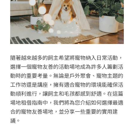
給大人的電影社
特別企劃 - 眠八月
Yoga 瑜珈
療寮．工作室開放日
價格方案
搜索
手作．時光
Boxing 拳擊
《神隱》實境遊戲
平日最新優惠
02 7755 7668
chitchatclinic@gmail.com
台港文化傾偈會
運動課花絮
遊戲主頁
《我在露台煎西多士》場刊
廣東話基礎班
調香師
隨著越來越多的飼主希望將寵物納入日常活動，
選擇一個寵物友善的活動場地成為許多人籌劃活
馴獸師
預約
動時的重要考量。無論是戶外聚會、寵物主題的
工作坊還是講座，擁有適合寵物的環境能確保活
動順利進行，讓飼主和毛孩都感到舒適。在這篇
場地租借指南中，我們將為您介紹如何選擇最適
合的寵物友善場地，並分享一些重要的實用建
議。