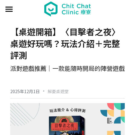
首頁
【桌遊開箱】〈目擊者之夜〉
關於療寮 About
桌遊好玩嗎？玩法介紹＋完整
最新動態 Event
評測
過往活動 Past
日本香遊 - 香道體驗
派對遊戲推薦｜一款能隨時開局的陣營遊戲
解憂桌遊堂
社區營造 Place making
藝文風尚 Art & Lifestyle
·
展覽 Exhibition
《真相追尋者》十字路口篇
場地租借 Venue
新北輕騎行
2025年12月1日
解憂桌遊堂
療癒 & 心靈 Wellness
日本香の占卜🎐
《島工》職業醫學社區展
給香港人的國語課
部落格 Blog
場地租借
實體課程 Course
文化美食夜
《邊界》概念藝術展
板橋輕運動
西多士 粵語劇場
共享空間
聯絡我們 Contact us
療寮看電影
《休日》創作聯展
實青小學堂+
板橋運動教室
守護華江人工濕地
現場環境
登錄
/
註冊