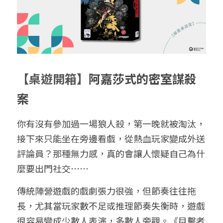
給大人的電影社
特別企劃 - 眠八月
Yoga 瑜珈
療寮．工作室開放日
價格方案
搜索
手作．時光
Boxing 拳擊
《神隱》實境遊戲
平日最新優惠
02 7755 7668
chitchatclinic@gmail.com
台港文化傾偈會
運動課花絮
遊戲主頁
【桌遊開箱】
阿嘉莎式的密室謀殺
《我在露台煎西多士》場刊
廣東話基礎班
調香師
案
馴獸師
預約
你有沒有參加過一場狼人殺，第一晚就被淘汰，
接下來只能坐在旁邊看戲，從熱血玩家變成外送
評論員？那種無力感，真的會讓人懷疑自己為什
麼要出門社交⋯⋯
傳統陣營遊戲的戲劇張力很強，但節奏往往拖
長，尤其當玩家數不足或推理節奏失衡時，遊戲
很容易變成少數人表演，多數人旁觀。《目擊者