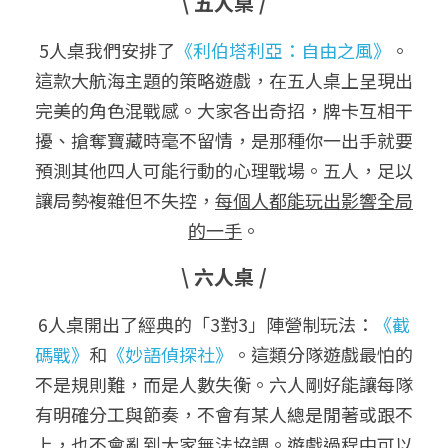
\ 
五人桌
 /
5人桌我們安排了
《利伯塔利亞：自由之風》
。
這款大航海主題的策略遊戲，在五人桌上呈現出
完美的角色混戰感。大家各出奇招，牌卡互相干
擾、搶奪寶藏時毫不留情，是那種你一出手就要
預測其他四人可能行動的心理戰場。五人，足以
讓局勢複雜但不失控，
每個人都能玩出影響全局
的一手
。
\ 六人桌 /
6人桌開出了經典的「3對3」陣營制玩法：
《截
碼戰》
和
《妙語偵探社》
。這類分隊遊戲最怕的
不是規則難，而是人數失衡。六人剛好能讓每隊
有明確分工與節奏，不會有某人總是閒著或跟不
上，也不會亂到大家無法協調。遊戲過程中可以