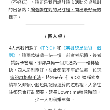
（不好玩）。這正是我們設計這次活動分桌規劃
的出發點：
讓遊戲在對的尺寸裡，開出最好玩的
樣子。
\ 
四人桌
 /
4人桌我們選了
《TRIO》
和
《英雄總是最後一個
到》
。這兩款遊戲一快一慢，前者考記憶、後者
講牌卡管理，卻都具備一個共通點——輪轉極
快，四人局剛剛好，
彼此都能牢牢記住每一位玩
家的風格與手法
。特別是在《TRIO》這種節奏
精準又仰賴小腦短期記憶運算的遊戲裡，人多往
往都只會打亂節奏、延長Downtime輪候時間，
少一人則稍嫌單薄。