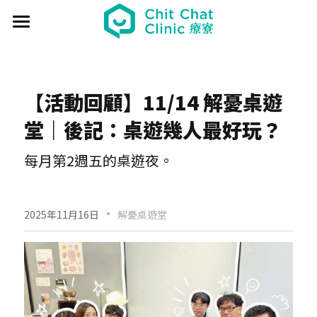
首頁
關於療寮 About
【活動回顧】11/14 解憂桌遊
最新動態 Event
堂｜後記：桌遊幾人最好玩？
過往活動 Past
日本香遊 - 香道體驗
每月第2週五的桌遊夜。
解憂桌遊堂
社區營造 Place making
藝文風尚 Art & Lifestyle
·
展覽 Exhibition
《真相追尋者》十字路口篇
場地租借 Venue
新北輕騎行
2025年11月16日
解憂桌遊堂
療癒 & 心靈 Wellness
日本香の占卜🎐
《島工》職業醫學社區展
給香港人的國語課
部落格 Blog
場地租借
實體課程 Course
文化美食夜
《邊界》概念藝術展
板橋輕運動
西多士 粵語劇場
共享空間
聯絡我們 Contact us
療寮看電影
《休日》創作聯展
實青小學堂+
板橋運動教室
守護華江人工濕地
現場環境
登錄
/
註冊