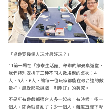
給大人的電影社
特別企劃 - 眠八月
Yoga 瑜珈
療寮．工作室開放日
價格方案
搜索
手作．時光
Boxing 拳擊
《神隱》實境遊戲
平日最新優惠
02 7755 7668
chitchatclinic@gmail.com
台港文化傾偈會
運動課花絮
遊戲主頁
《我在露台煎西多士》場刊
廣東話基礎班
調香師
「桌遊要幾個人玩才最好玩？」
馴獸師
預約
11第一場在「療寮生活館」舉辦的解憂桌遊堂，
我們特別安排了三種不同人數規模的桌次：4
人、5人、6人，讓每一位玩家都能在最合適的數
量裡，感受那款遊戲「剛剛好」的美感。
不是所有遊戲都適合人多一起來，有時候，多一
個人，節奏就會亂了；少一個人，難度直線下降