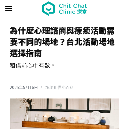
首頁
為什麼心理諮商與療癒活動需
關於療寮 About
要不同的場地？台北活動場地
最新動態 Event
選擇指南
過往活動 Past
日本香遊 - 香道體驗
租借前心中有數。
解憂桌遊堂
社區營造 Place making
藝文風尚 Art & Lifestyle
·
展覽 Exhibition
《真相追尋者》十字路口篇
場地租借 Venue
新北輕騎行
2025年5月16日
場地租借小百科
療癒 & 心靈 Wellness
日本香の占卜🎐
《島工》職業醫學社區展
給香港人的國語課
部落格 Blog
場地租借
實體課程 Course
文化美食夜
《邊界》概念藝術展
板橋輕運動
西多士 粵語劇場
共享空間
聯絡我們 Contact us
療寮看電影
《休日》創作聯展
實青小學堂+
板橋運動教室
守護華江人工濕地
現場環境
登錄
/
註冊