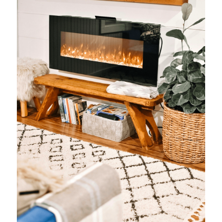
給大人的電影社
特別企劃 - 眠八月
Yoga 瑜珈
療寮．工作室開放日
價格方案
搜索
手作．時光
Boxing 拳擊
《神隱》實境遊戲
平日最新優惠
02 7755 7668
chitchatclinic@gmail.com
台港文化傾偈會
運動課花絮
遊戲主頁
《我在露台煎西多士》場刊
廣東話基礎班
調香師
馴獸師
預約