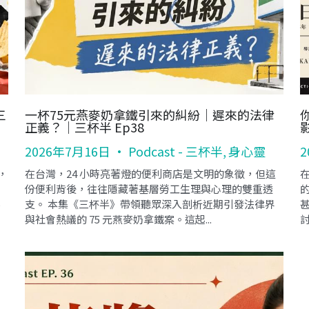
三
一杯75元燕麥奶拿鐵引來的糾紛｜遲來的法律
正義？｜三杯半 Ep38
2026年7月16日
·
Podcast - 三杯半,
身心靈
2
，
在台灣，24 小時亮著燈的便利商店是文明的象徵，但這
份便利背後，往往隱藏著基層勞工生理與心理的雙重透
5
支。 本集《三杯半》帶領聽眾深入剖析近期引發法律界
與社會熱議的 75 元燕麥奶拿鐵案。這起...
討