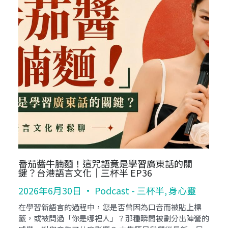
牛肉麵、蛋餅？外國朋友來台必吃的美食｜三
杯半 EP35
2026年6月22日
·
身心靈,
Podcast - 三杯半
2
美食是認識一座城市最直觀的文化入口，透過飲食習慣的
的
差異，我們能直接觸碰一個地區的社會節奏與庶民美學。