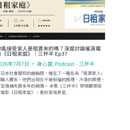
你能接受家人是租賃來的嗎？深度討論催淚電
影《日租家庭》｜三杯半 Ep37
026年7月7日
·
身心靈,
Podcast - 三杯半
在日本社會壓抑的齒輪間，催生了一種名為「租賃家人」
的職人體系。他們出現在不被祝福的婚禮、冷清的葬禮，
甚至填補失散多年的親情。 本集《三杯半》帶領聽眾探
電影《日租家庭》。看好萊塢男星...