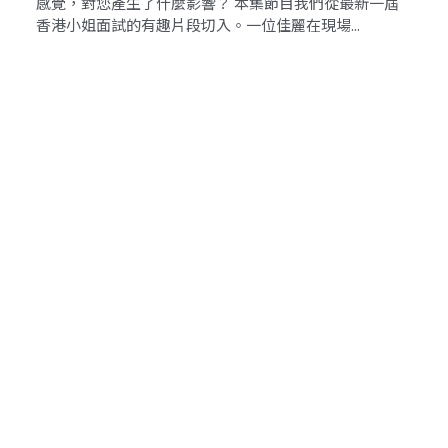
本集節目中，我們要針對「帶外國朋友吃什麼」展開深度
N
思辨。 被視為最穩定文化選項的牛肉麵，其...
作