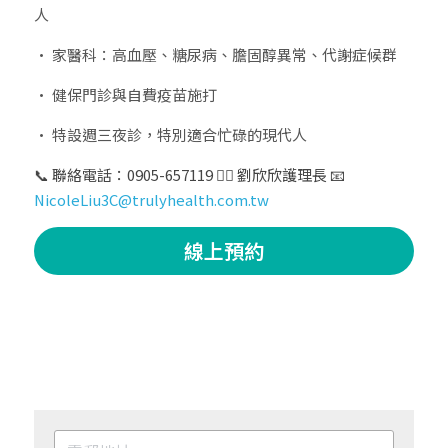
人
• 家醫科：高血壓、糖尿病、膽固醇異常、代謝症候群
• 健保門診與自費疫苗施打
• 特設週三夜診，特別適合忙碌的現代人
📞 聯絡電話：0905-657119 👩‍⚕️ 劉欣欣護理長 📧 
NicoleLiu3C@trulyhealth.com.tw
線上預約