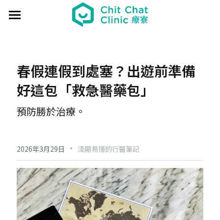
首頁
關於療寮 About
春假連假到處塞？出遊前準備
最新動態 Event
好這包「救急醫藥包」
過往活動 Past
日本香遊 - 香道體驗
預防勝於治療。
解憂桌遊堂
社區營造 Place making
藝文風尚 Art & Lifestyle
·
展覽 Exhibition
《真相追尋者》十字路口篇
場地租借 Venue
新北輕騎行
2026年3月29日
淺顯易懂的行醫筆記
療癒 & 心靈 Wellness
日本香の占卜🎐
《島工》職業醫學社區展
給香港人的國語課
部落格 Blog
場地租借
實體課程 Course
文化美食夜
《邊界》概念藝術展
板橋輕運動
西多士 粵語劇場
共享空間
聯絡我們 Contact us
療寮看電影
《休日》創作聯展
實青小學堂+
板橋運動教室
守護華江人工濕地
現場環境
登錄
/
註冊