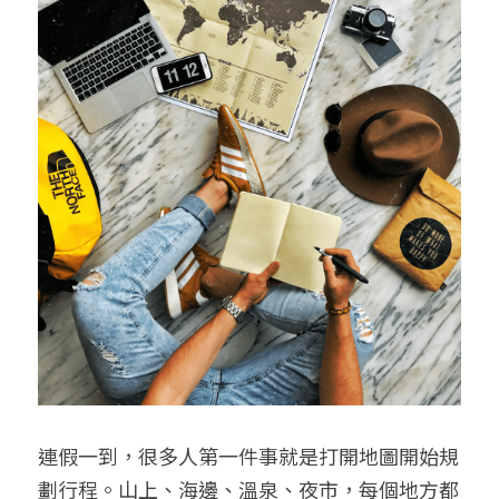
給大人的電影社
特別企劃 - 眠八月
Yoga 瑜珈
療寮．工作室開放日
價格方案
搜索
手作．時光
Boxing 拳擊
《神隱》實境遊戲
平日最新優惠
02 7755 7668
chitchatclinic@gmail.com
台港文化傾偈會
運動課花絮
遊戲主頁
《我在露台煎西多士》場刊
廣東話基礎班
調香師
馴獸師
預約
連假一到，很多人第一件事就是打開地圖開始規
劃行程。山上、海邊、溫泉、夜市，每個地方都