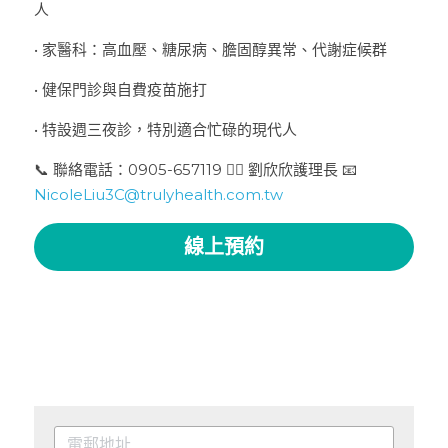
人
• 家醫科：高血壓、糖尿病、膽固醇異常、代謝症候群
• 健保門診與自費疫苗施打
• 特設週三夜診，特別適合忙碌的現代人
📞 聯絡電話：0905-657119 👩‍⚕️ 劉欣欣護理長 📧 
NicoleLiu3C@trulyhealth.com.tw
線上預約