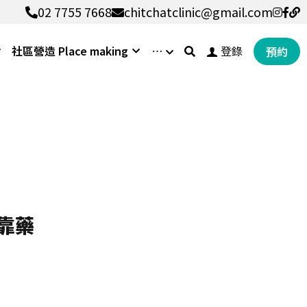
02 7755 7668
02 7755 7668
chitchatclinic@gmail.com
chitchatclinic@gmail.com
社區營造 Place making
…
登錄
預約
靠藥