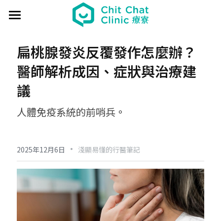
首頁
扁桃腺發炎反覆發作怎麼辦？
關於療寮 About
醫師解析成因、症狀與治療建
最新動態 Event
議
過往活動 Past
日本香遊 - 香道體驗
人體免疫系統的前哨兵
。
解憂桌遊堂
社區營造 Place making
藝文風尚 Art & Lifestyle
·
展覽 Exhibition
《真相追尋者》十字路口篇
場地租借 Venue
新北輕騎行
2025年12月6日
淺顯易懂的行醫筆記
療癒 & 心靈 Wellness
日本香の占卜🎐
《島工》職業醫學社區展
給香港人的國語課
部落格 Blog
場地租借
實體課程 Course
文化美食夜
《邊界》概念藝術展
板橋輕運動
西多士 粵語劇場
共享空間
聯絡我們 Contact us
療寮看電影
《休日》創作聯展
實青小學堂+
板橋運動教室
守護華江人工濕地
現場環境
登錄
/
註冊