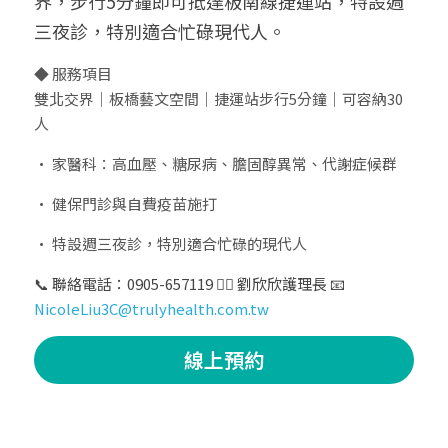
界，步行5分鐘即可抵達板南線捷運站，特設週
三夜診，特別適合忙碌現代人。
◆ 服務項目
雙北交界｜板橋藝文空間｜捷運站步行5分鐘｜可容納30
人
• 家醫科：高血壓、糖尿病、膽固醇異常、代謝症候群
• 健保門診與自費疫苗施打
• 特設週三夜診，特別適合忙碌的現代人
📞 聯絡電話：0905-657119 👩‍⚕️ 劉欣欣護理長 📧 
NicoleLiu3C@trulyhealth.com.tw
線上預約