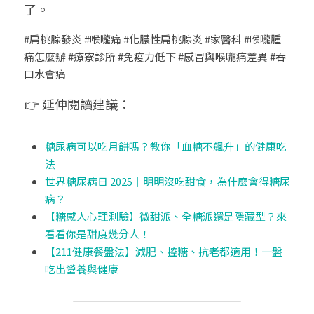
了。
#扁桃腺發炎 #喉嚨痛 #化膿性扁桃腺炎 #家醫科 #喉嚨腫
痛怎麼辦 #療寮診所 #免疫力低下 #感冒與喉嚨痛差異 #吞
口水會痛
👉 延伸閱讀建議：
糖尿病可以吃月餅嗎？教你「血糖不飆升」的健康吃
法
世界糖尿病日 2025｜明明沒吃甜食，為什麼會得糖尿
病？
【糖感人心理測驗】微甜派、全糖派還是隱藏型？來
看看你是甜度幾分人！
【211健康餐盤法】減肥、控糖、抗老都適用！一盤
吃出營養與健康