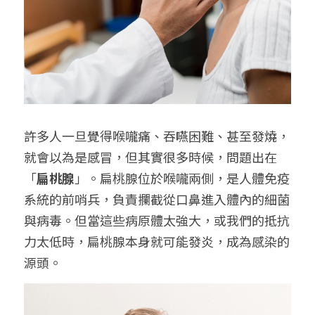
給大人的電影社
特別企劃 - 眠八月
Yoga 瑜珈
療寮．工作室開放日
價格方案
搜索
手作．時光
Boxing 拳擊
《神隱》實境遊戲
平日最新優惠
02 7755 7668
chitchatclinic@gmail.com
台港文化傾偈會
運動課花絮
遊戲主頁
《我在露台煎西多士》場刊
廣東話基礎班
調香師
許多人一旦覺得喉嚨痛、吞嚥困難、甚至發燒，
就會以為是感冒，但其實很多時候，問題出在
馴獸師
預約
「
扁桃腺
」。扁桃腺位於喉嚨兩側，是人體免疫
系統的前哨兵，負責攔截從口鼻進入體內的細菌
與病毒。但當這些病原體太強大，或我們的抵抗
力太低時，扁桃腺本身就可能發炎，成為感染的
源頭。